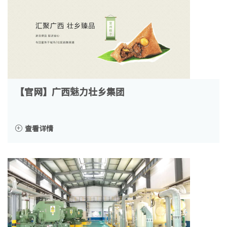
【官网】广西魅力壮乡集团
查看详情