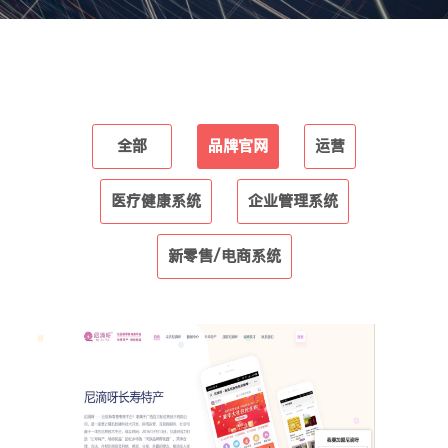
全部
品牌官网
运营
医疗健康系统
企业管理系统
新零售/电商系统