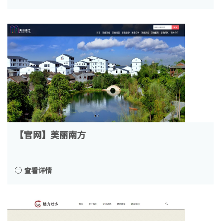
【官网】美丽南方
查看详情