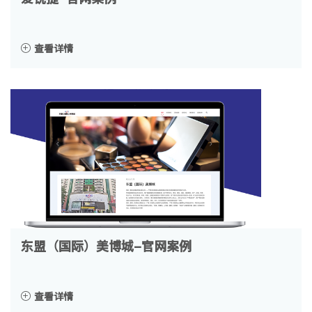
查看详情
东盟（国际）美博城-官网案例
查看详情