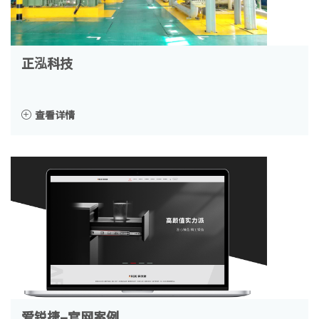
正泓科技
查看详情
爱锐捷-官网案例