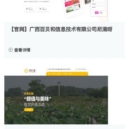
【官网】广西百贝和信息技术有限公司尼滴呀
查看详情