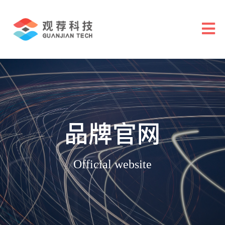
品牌官网
Official website