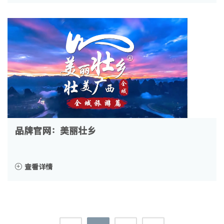
品牌官网：美丽壮乡
查看详情