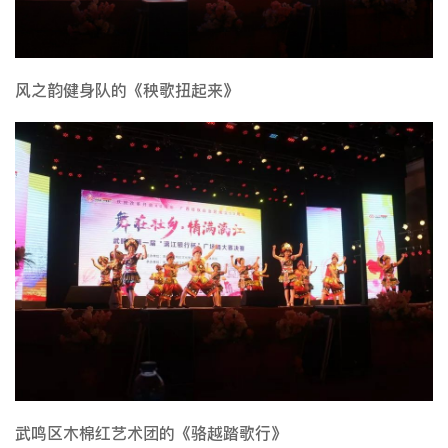
风之韵健身队的《秧歌扭起来》
武鸣区木棉红艺术团的《骆越踏歌行》