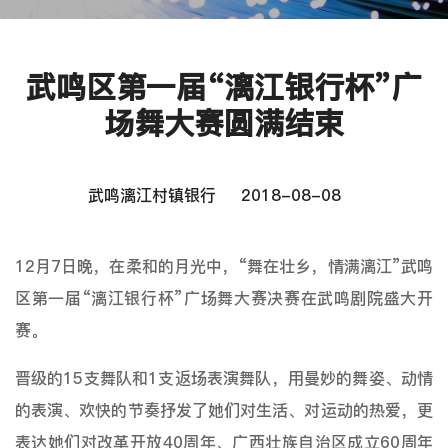
武鸣区第一届“漓江银行杯”广
场舞大赛圆满结束
武鸣漓江村镇银行
2018-08-08
12月7日晚，在柔和的月光中，“舞在壮乡，情满漓江”武鸣
区第一届“漓江银行杯”广场舞大赛决赛在武鸣剧院盛大开
赛。
晋级的15支舞队和1支返场表演舞队，用曼妙的舞姿、动情
的表演、欢快的节奏抒发了她们对生活、对运动的热爱，更
表达她们对改革开放40周年、广西壮族自治区成立60周年