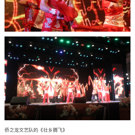
侨之龙文艺队的《壮乡腾飞》