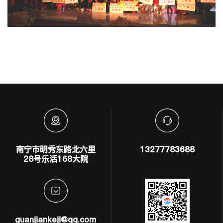
南宁市明秀东路北六里
13277783688
28号乐活168大院
guanjiankeji@qq.com