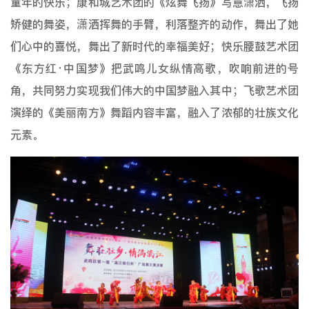
童年的快乐；康和城艺术团的《炫舞飞扬》写意潇洒，飞扬
矫健的舞姿，潇洒挥舞的手臂，利落整齐的动作，舞出了她
们心中的喜悦，舞出了新时代的幸福美好；快乐腰鼓艺术团
《东方红·中国梦》把武鸣儿女纵情高歌，吹响前进的号
角，共同努力实现我们伟大的中国梦融入其中；飞歌艺术团
演绎的《美丽南方》舞蹈内容丰富，融入了浓郁的壮族文化
元素。