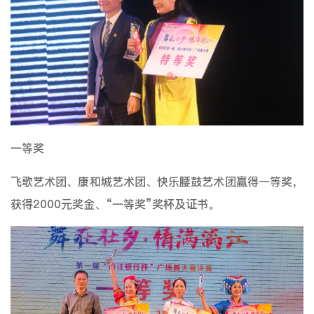
一等奖
飞歌艺术团、康和城艺术团、快乐腰鼓艺术团赢得一等奖，
获得2000元奖金、“一等奖”奖杯及证书。