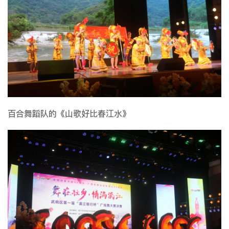
百合舞蹈队的《山歌好比春江水》