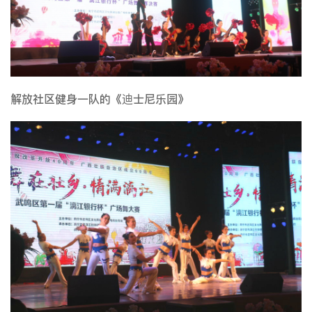
解放社区健身一队的《迪士尼乐园》