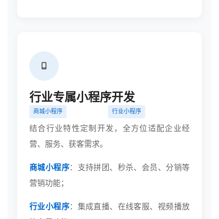
行业专属小程序开发
商城小程序
行业小程序
结合行业特性定制开发，全方位适配企业经
营、服务、获客需求。
商城小程序
：支持拼团、秒杀、会员、分销等
营销功能；
行业小程序
：集成直播、在线客服、视频播放