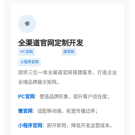
全渠道官网定制开发
PC官网
微官网
小程序官网
提供三位一体全渠道官网搭建服务，打造企业
全域品牌展示矩阵。
PC官网
：塑造品牌形象，提升客户信任度；
微官网
：适配移动端，拓宽传播边界；
小程序官网
：即开即用，降低开发运营成本。