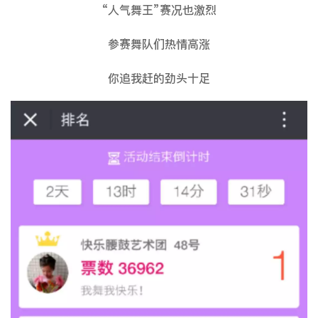
“人气舞王”赛况也激烈
参赛舞队们热情高涨
你追我赶的劲头十足