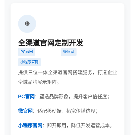
全渠道官网定制开发
PC官网
微官网
小程序官网
提供三位一体全渠道官网搭建服务，打造企业
全域品牌展示矩阵。
PC官网
：塑造品牌形象，提升客户信任度；
微官网
：适配移动端，拓宽传播边界；
小程序官网
：即开即用，降低开发运营成本。